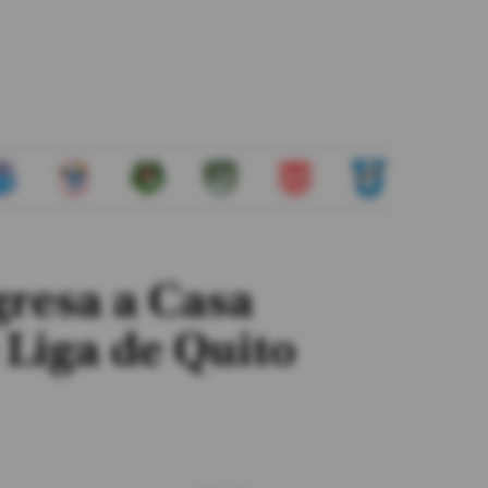
gresa a Casa
 Liga de Quito