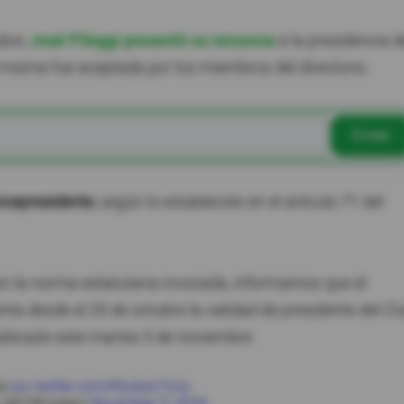
ubre,
José Pileggi presentó su renuncia
a la presidencia d
a misma fue aceptada por los miembros del directorio.
Enviar
vicepresidente
, según lo establecido en el artículo 71 del
n la norma estatutaria invocada, informamos que el
nta desde el 29 de octubre la calidad de presidente del Cl
ublicado este martes 5 de noviembre.
al
pic.twitter.com/Kbukax7zUy