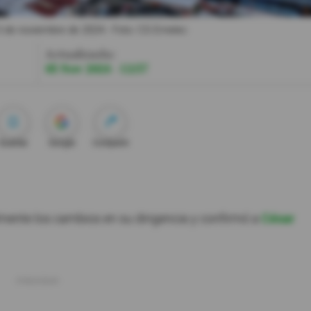
3 de noviembre de 2024.
- Foto
CS Emelec
Actualizada:
05 Nov 2024 - 12:57
Guardar
Google
Compartir
ente los cambios en su dirigencia y confirmó a
César