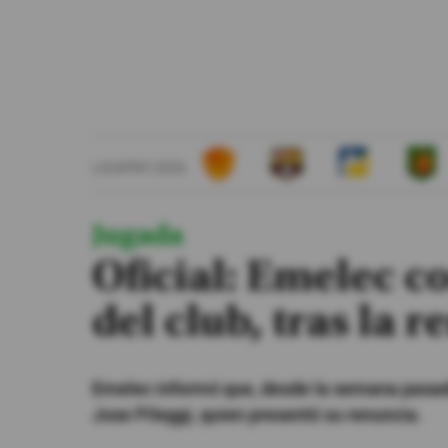
#ElDeporteQueQueremos
Sociedad
Trending
LIGAPRO 2026
Ciencia y Tecnología
Firmas
Jugada
Internacional
Oficial: Emelec c
Gestión Digital
del club, tras la 
Especiales
Podcast
Emelec informó que, desde la semana pasada,
Juegos
Jose Pileggi, quien presentó su renuncia.