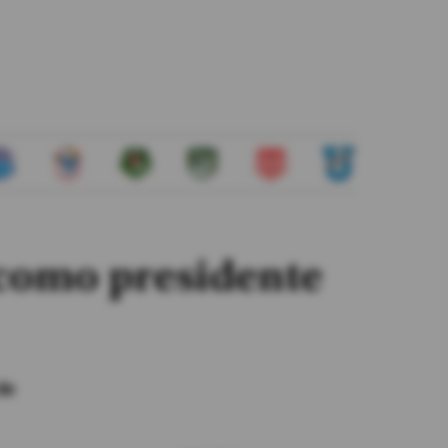
 como presidente
de