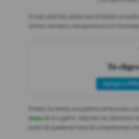
— Club Sport Emele
El club, además, aclara que el boletín se pub
ofrecer claridad y transparencia a la hinchad
Tú elige
Agregar a PRIM
Emelec ha tenido una pésima temporada y se 
etapa
de la LigaPro. Además, los 'eléctricos' 
punto de quedarse fuera de competencias in