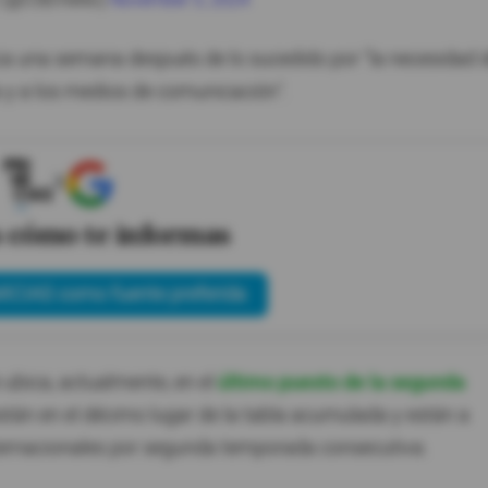
c (@CSEmelec)
November 5, 2024
lica una semana después de lo sucedido por "la necesidad 
a y a los medios de comunicación".
X
s cómo te informas
ICIAS como fuente preferida
ubica, actualmente, en el
último puesto de la segunda
están en el décimo lugar de la tabla acumulada y están a
ternacionales por segunda temporada consecutiva.