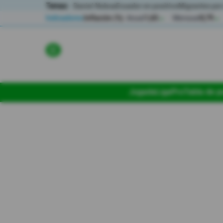
Temas:
Daniel Noboa
Ecuador en positivo
Migrantes por
Indicadores
Inflación (%)
Anual
1,65
Mensual
0,79
▲
▲
Lo Último
Política
Jugada
LigaPro
Tabla de p
Economia
Seguridad
Quito
Guayaquil
Jugada