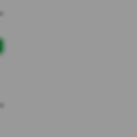
el
ub