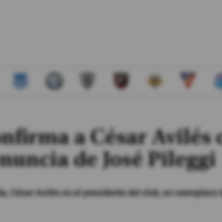
onfirma a César Avilés
renuncia de José Pileggi
 César Avilés es el presidente del club, en reemplazo 