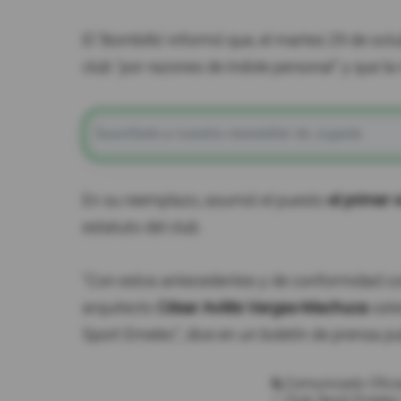
El 'Bombillo' informó que, el martes 29 de oct
club "por razones de índole personal" y que l
En su reemplazo, asumió el puesto
el primer 
estatuto del club.
"Con estos antecedentes y de conformidad co
arquitecto
César Avilés Vargas-Machuca
oste
Sport Emelec", dice en un boletín de prensa p
📃Comunicado Ofici