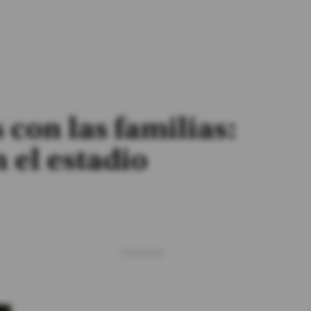
 con las familias:
 el estadio