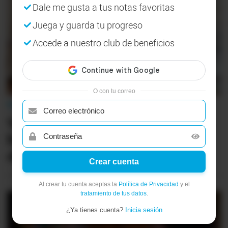
Dale me gusta a tus notas favoritas
Juega y guarda tu progreso
Accede a nuestro club de beneficios
O con tu correo
Economía
Viaje de Daniel Noboa a China
buscará destrabar suspensión
de camaroneras ecuatorianas
Crear cuenta
Al crear tu cuenta aceptas la
Política de Privacidad
y el
tratamiento de tus datos
.
¿Ya tienes cuenta?
Inicia sesión