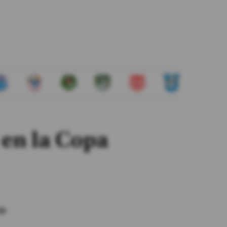
 en la Copa
co