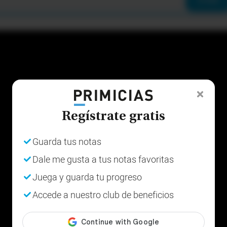
Enviar
Regístrate gratis
Guarda tus notas
Dale me gusta a tus notas favoritas
Juega y guarda tu progreso
Accede a nuestro club de beneficios