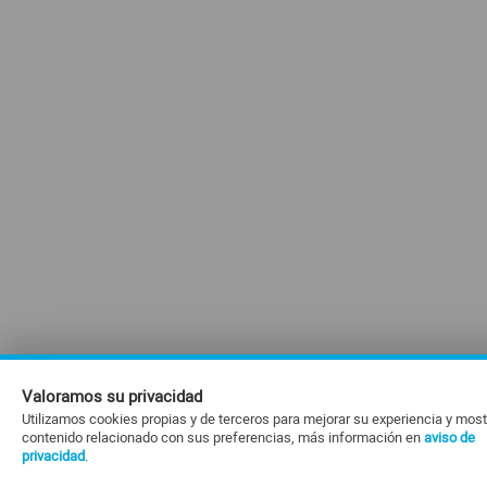
Valoramos su privacidad
Utilizamos cookies propias y de terceros para mejorar su experiencia y most
contenido relacionado con sus preferencias, más información en
aviso de
privacidad
.