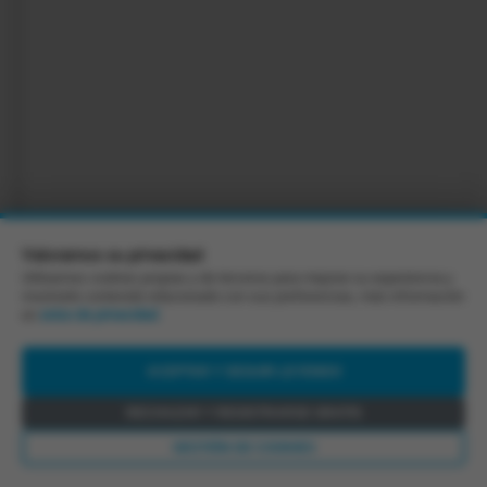
Valoramos su privacidad
Utilizamos cookies propias y de terceros para mejorar su experiencia y
mostrarle contenido relacionado con sus preferencias, más información
en
aviso de privacidad
.
ACEPTAR Y SEGUIR LEYENDO
RECHAZAR Y REGISTRARSE GRATIS
GESTIÓN DE COOKIES