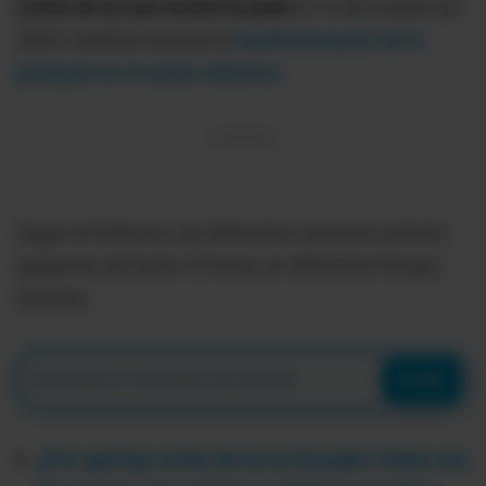
cortes de luz que tendrá Ecuador
el 14 de octubre de
2024, mientras avanza la
reestructuración de la
jerarquía en el sector eléctrico.
Según el Gobierno, los diferentes cantones sufrirán
apagones de hasta 10 horas, en diferentes franjas
horarias.
Enviar
¿Por qué hay cortes de luz en Ecuador? Estas son