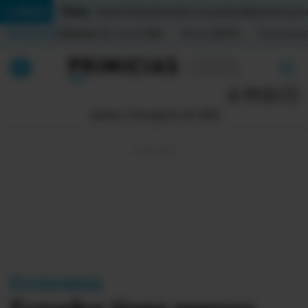
Temas:
Lo Último
Daniel Noboa
Ecuador en positivo
Migrantes por
Indicadores
Inflación (%)
Anual
1,65
Mensual
0,79
Acumulada
▲
▲
Lo Último
|
|
Política
Jueves, 6 de agosto de 2026
Economia
Seguridad
Quito
Guayaquil
Jugada
Economía