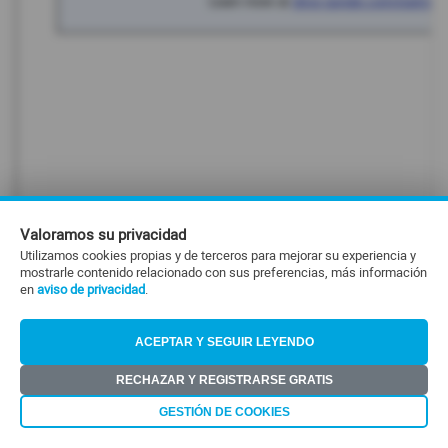
Valoramos su privacidad
Utilizamos cookies propias y de terceros para mejorar su experiencia y
mostrarle contenido relacionado con sus preferencias, más información
en
aviso de privacidad
.
ACEPTAR Y SEGUIR LEYENDO
#Cortes de luz
#Apagones
#CNEL
RECHAZAR Y REGISTRARSE GRATIS
GESTIÓN DE COOKIES
Compartir: