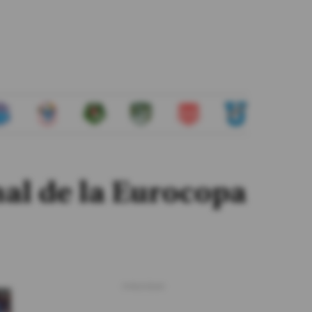
nal de la Eurocopa