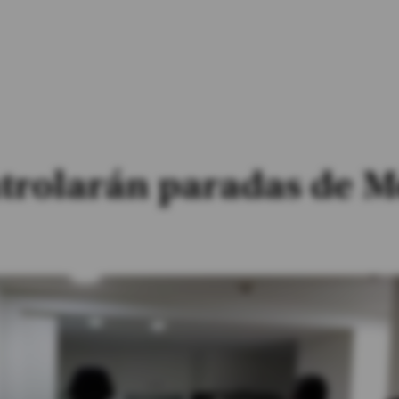
trolarán paradas de M