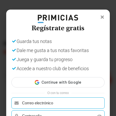
Regístrate gratis
Guarda tus notas
Dale me gusta a tus notas favoritas
Juega y guarda tu progreso
Accede a nuestro club de beneficios
O con tu correo