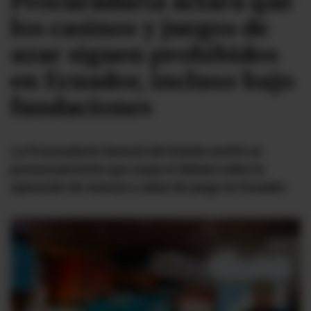
Procuraduría aclara que
#ElDeporteQueQueremos
los casinos y juegos de
Sociedad
azar siguen prohibidos
en Ecuador, incluso bajo
Trending
fundaciones
Ciencia y Tecnología
La Procuraduría General del Estado emitió un
Firmas
pronunciamiento que zanja el debate sobre la
Internacional
operación de casinos y salas de juego en Ecuador.
Gestión Digital
Especiales
Podcast
Juegos