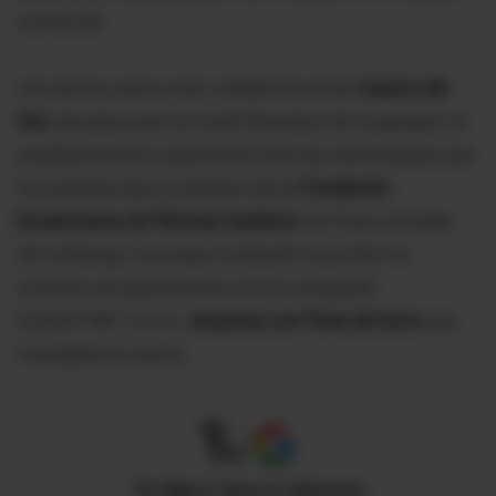
comercial.
Uno de los casos más visibles fue el de
Casino del
Sol,
ubicado junto al Hotel Sheraton de Guayaquil. El
establecimiento argumentó ante las autoridades que
funcionaba bajo el amparo de la
Fundación
Ecuatoriana de Fibrosis Quística
con fines sociales.
Sin embargo, la propia fundación suscribió un
contrato de operaciones con la compañía
SUNSETBET S.A.S.,
empresa con fines de lucro
que
manejaba el casino.
X
Tú eliges cómo te informas