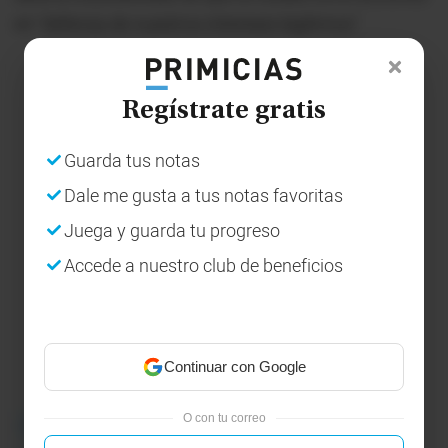
en "defensa de nuestros intereses legítimos".
Regístrate gratis
Guarda tus notas
Dale me gusta a tus notas favoritas
Juega y guarda tu progreso
Accede a nuestro club de beneficios
Continuar con Google
O con tu correo
#CELEC
#Cortes de luz
#Apagones
#Cuenca