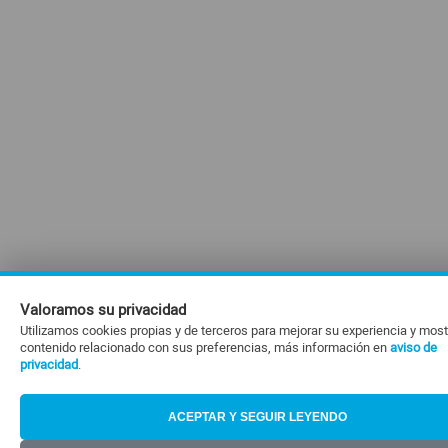
Valoramos su privacidad
Utilizamos cookies propias y de terceros para mejorar su experiencia y most
contenido relacionado con sus preferencias, más información en
aviso de
privacidad
.
ACEPTAR Y SEGUIR LEYENDO