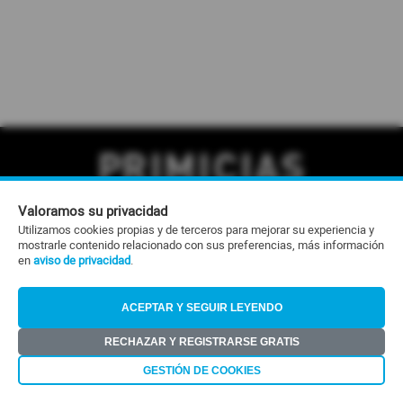
Valoramos su privacidad
Utilizamos cookies propias y de terceros para mejorar su experiencia y
mostrarle contenido relacionado con sus preferencias, más información
en
aviso de privacidad
.
Quiénes somos
ACEPTAR Y SEGUIR LEYENDO
Regístrese a nuestra newsletter
RECHAZAR Y REGISTRARSE GRATIS
Sigue a Primicias en Google News
GESTIÓN DE COOKIES
#ElDeporteQueQueremos