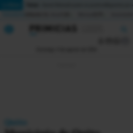
Temas:
Lo Último
Daniel Noboa
Ecuador en positivo
Migrantes por
Indicadores
Inflación (%)
Anual
1,65
Mensual
0,79
Acumulada
▲
▲
Lo Último
|
|
Política
Domingo, 9 de agosto de 2026
Economia
Seguridad
Quito
Guayaquil
Jugada
Quito