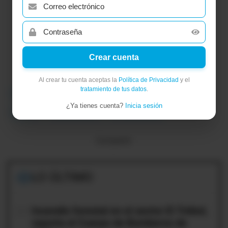
Crear cuenta
Al crear tu cuenta aceptas la
Política de Privacidad
y el
tratamiento de tus datos
.
#Agencia Metropolitana de Control
#Municipio de Quito
¿Ya tienes cuenta?
Inicia sesión
#Quito
#construcción
#Trabajadores
Compartir:
LO ÚLTIMO
01
Incendio forestal en el sector El Trébol,
reporta el Cuerpo de Bomberos de