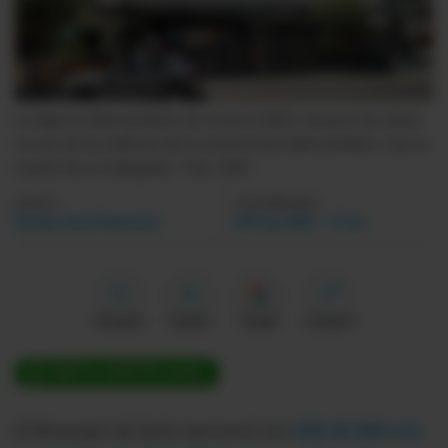
Videos
Activar Notificaciones
La Agencia Metropolitana de Control (AMC) clausuró las obras
Desactivar Notificaciones
en uno de los edificios de la constructora Alpha Builders, tras la
muerte de un trabajador.
- Foto
AMC
Autor:
Actualizada:
Redacción Primicias
09 Sep 2024 - 17:44
Me gusta
Guardar
Google
Compartir
ÚNETE A NUESTRO CANAL
El Municipio de Quito sancionó con
USD 45.000 a la