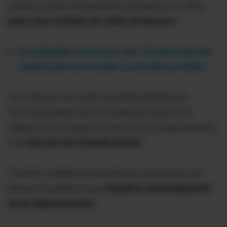
informó que los trabajadores ingresaron a la obra,
pese a que contaba con sellos de clausura.
Un trabajador murió tras caer 10 metros de una
construcción en el sector La Carolina en Quito
Con relación a la multa, la entidad detalló que
"los responsables de la inmobiliaria están en la
obligación de obtener los permisos correspondientes
o de
derrocar las infraestructuras".
También estableció la prohibición de enajenar los
bienes inmuebles, lo que
impide la comercialización
de los departamentos.