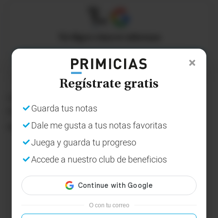
X
Tú eliges cómo te informas
Agregar a PRIMICIAS como fuente preferida
Regístrate gratis
La AMC presentó una denuncia por desacato en la
Guarda tus notas
Fiscalía en contra de la inmobiliaria, con lo que
Dale me gusta a tus notas favoritas
espera una sanción para sus representantes.
Juega y guarda tu progreso
Accede a nuestro club de beneficios
O con tu correo