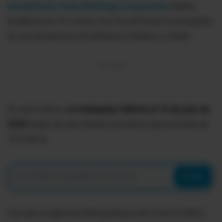
Inmobiliaria Tesla Buildings Corporation
(Alpha
Builders) por no contar con los permisos municipales
en sus proyectos inmobiliarios Dablanc y Rubik.
En este último,
un trabajador falleció el 16 de julio de
2024
luego de caer desde una altura aproximada de
10 metros.
Enviar
Ese día, la Agencia Metropolitana de Control (AMC)