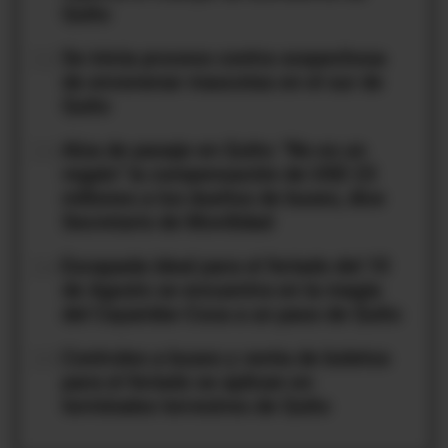
Quito
02
Se inicia proceso contra sospechosa
de envenenar mascotas en el sur de
Quito
03
Alza de pasaje en Quito: "No es un
regalo" la compensación de USD 23
millones a los dueños de buses, dice
Secretario de Movilidad
04
Escapada ideal para el feriado del 10
de Agosto se encuentra en la magia
del Cayambe-Coca a un paso de Quito
05
Controles a buses y venta de boletos
para el feriado se aplican en
terminales terrestres de Quito