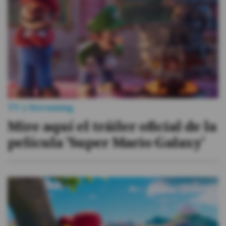
Videos
Activar Notificaciones
Desactivar Notificaciones
TV y Streaming
Mire aquí el tráiler oficial de la
película 'Super Mario Galaxy'