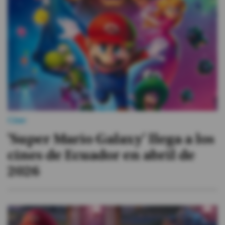
#ElDeporteQueQueremos
Sociedad
Trending
Ciencia y Tecnología
Firmas
Cine
Internacional
'Super Mario Galaxy' llega a los
Gestión Digital
cines de Ecuador en abril de
Especiales
2026
Podcast
Juegos