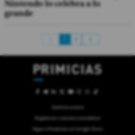
Nintendo lo celebra a lo
grande
1
2
Quiénes somos
Regístrese a nuestra newsletter
Sigue a Primicias en Google News