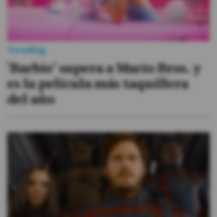
Trending
'Barbie' supera a Mario Bros. y
es la película más taquillera
del año