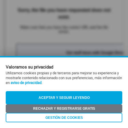
Valoramos su privacidad
Utilizamos cookies propias y de terceros para mejorar su experiencia y
mostrarle contenido relacionado con sus preferencias, más información
en
aviso de privacidad
.
ACEPTAR Y SEGUIR LEYENDO
RECHAZAR Y REGISTRARSE GRATIS
GESTIÓN DE COOKIES