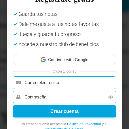
Regístrate gratis
Enviar
Guarda tus notas
Dale me gusta a tus notas favoritas
na solicitud
de comentarios sobre la reanudación de las
Juega y guarda tu progreso
Accede a nuestro club de beneficios
exploración y producción del país, dijo en un comunicad
campos Sacha, Drago, Libertador y Lago Agrio, con un
Continue with Google
d).
O con tu correo
amente hasta llegar a los niveles registrados antes del
gregó.
Crear cuenta
X
Al crear tu cuenta aceptas la
Política de Privacidad
y el