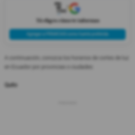
X
Tú eliges cómo te informas
Agregar a PRIMICIAS como fuente preferida
A continuación, conozca los horarios de cortes de luz
en Ecuador por provincias o ciudades:
Quito