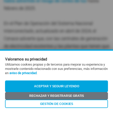
había advertido el riesgo de cortes de luz
hasta
febrero de 2025.
En el Plan de Operación del Sistema Nacional
Interconectado, actualizado en abril de 2024, el
Cenace advierte que, con las centrales de generación
de electricidad existentes y las plantas que tienen que
entrar en operación,
"no es posible garantizar el
Valoramos su privacidad
continuo abastecimiento de energía eléctrica"
en el
Utilizamos cookies propias y de terceros para mejorar su experiencia y
país en esos meses.
mostrarle contenido relacionado con sus preferencias, más información
en
aviso de privacidad
.
#Cortes de luz
#Ecuador
#horario
#Energía
ACEPTAR Y SEGUIR LEYENDO
#Apagones
RECHAZAR Y REGISTRARSE GRATIS
GESTIÓN DE COOKIES
Compartir: