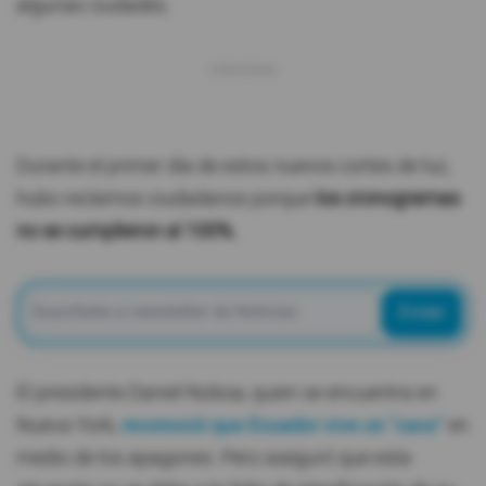
algunas ciudades.
Durante el primer día de estos nuevos cortes de luz,
hubo reclamos ciudadanos porque
los cronogramas
no se cumplieron al 100%.
Enviar
El presidente Daniel Noboa, quien se encuentra en
Nueva York,
reconoció que Ecuador vive un "caos"
en
medio de los apagones. Pero aseguró que esta