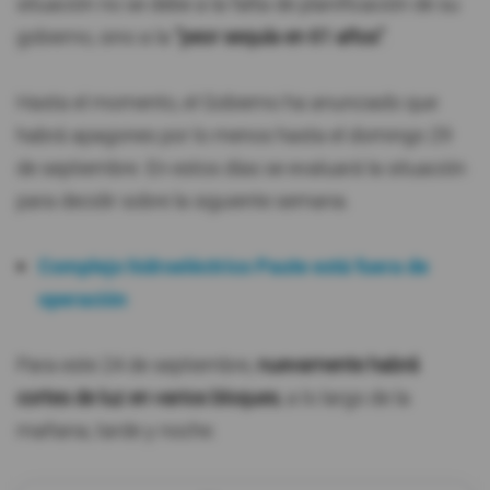
situación no se debe a la falta de planificación de su
gobierno, sino a la
"peor sequía en 61 años"
.
Hasta el momento, el Gobierno ha anunciado que
habrá apagones por lo menos hasta el domingo 29
de septiembre. En estos días se evaluará la situación
para decidir sobre la siguiente semana.
Complejo hidroeléctrico Paute está fuera de
operación
Para este 24 de septiembre,
nuevamente habrá
cortes de luz en varios bloques
, a lo largo de la
mañana, tarde y noche.