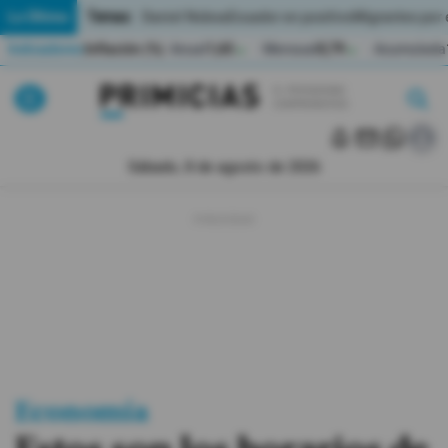
Temas:
Lo Último
Daniel Noboa
Ecuador en positivo
Migrantes por
Indicadores
Inflación (%)
Anual
1,65
Mensual
0,79
Acumulada
▲
▲
Lo Último
|
|
Política
Sábado, 8 de agosto de 2026
Economia
Seguridad
Quito
Guayaquil
Jugada
Economía