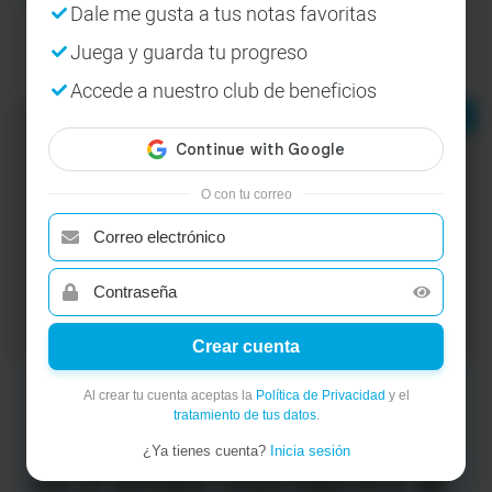
Dale me gusta a tus notas favoritas
Juega y guarda tu progreso
Compartir:
Accede a nuestro club de beneficios
Contenido Patrocinado
O con tu correo
Crear cuenta
Al crear tu cuenta aceptas la
Política de Privacidad
y el
Hospital del Holdign
tratamiento de tus datos
.
Hospital del Holding abrirá
¿Ya tienes cuenta?
Inicia sesión
en el último cuatrimestre de