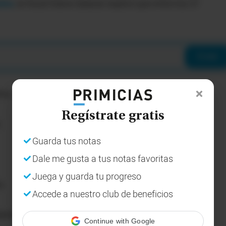
ales
, la fiscal Diana Salazar explicó que entre los 37
Enviar
ica.
Regístrate gratis
.
Guarda tus notas
Dale me gusta a tus notas favoritas
Juega y guarda tu progreso
e.
Accede a nuestro club de beneficios
ente.