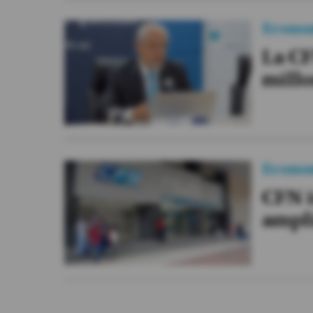
Econo
La C
millo
Econo
CFN i
ampli