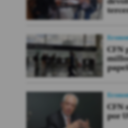
devol
terce
Econo
CFN p
millo
pape
Econo
CFN 
por U