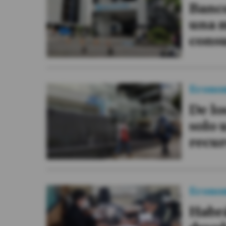
Banco
Videos
una m
cons
Activar Notificaciones
Desactivar Notificaciones
Econo
De lo
solo 
recur
Econo
Habrá