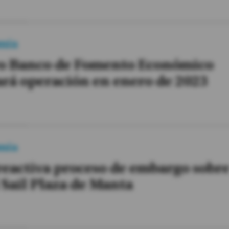
mía
o Banco de Fomento Económico
ará operación en enero de 2023
mía
eactiva proceso de embargo sobr
 Sail Plaza de Manta