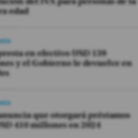
ución del IVA para personas de la
ra edad
mía
resta en efectivo USD 139
nes y el Gobierno le devuelve en
les
mía
anuncia que otorgará préstamos
SD 410 millones en 2024