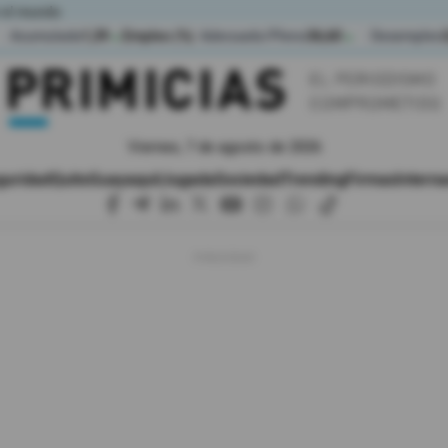
 el mundo
Acumulada
1,39
Empleo (%)
Adecuado/Pleno
36,60
Desempleo
▲
▲
Viernes, 7 de agosto de 2026
guridad
Quito
Guayaquil
Jugada
Sociedad
Trending
Firmas
Interna