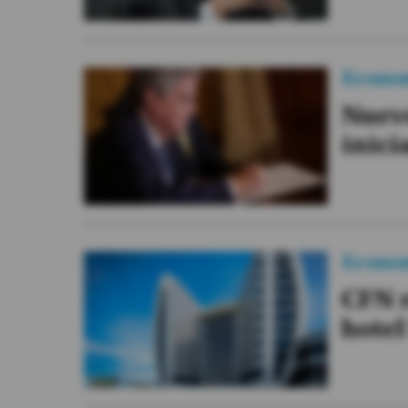
Econo
Nuev
inici
Econo
CFN r
hotel