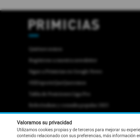
Quiénes somos
Regístrese a nuestra newsletter
Sigue a Primicias en Google News
#ElDeporteQueQueremos
Tabla de Posiciones Liga Pro
Referéndum y consulta popular 2025
Activar Notificaciones
Desactivar Notificaciones
Valoramos su privacidad
Utilizamos cookies propias y de terceros para mejorar su experi
contenido relacionado con sus preferencias, más información e