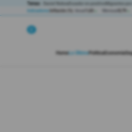
Temas:
Daniel Noboa
Ecuador en positivo
Migrantes por
Indicadores
Inflación (%)
Anual
1,65
Mensual
0,79
▲
▲
Lo Último
Política
Home
Lo Último
Política
Economía
Se
Economia
Seguridad
Quito
Guayaquil
Jugada