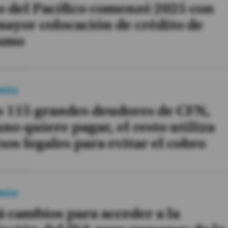
 del Pacífico comenzó 2025 con
ayor colocación de crédito de
umo
mía
s 115 grandes deudores de CFN,
uno quiere pagar, el resto utiliza
sos legales para evitar el cobro
mía
 cambios para acceder a la