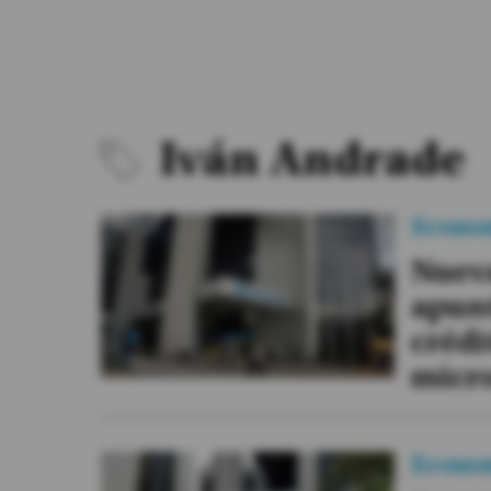
#ElDeporteQueQueremos
Sociedad
Trending
Iván Andrade
Ciencia y Tecnología
Econo
Firmas
Nueva
Internacional
apunt
Gestión Digital
crédi
Especiales
micr
Podcast
Juegos
Econo