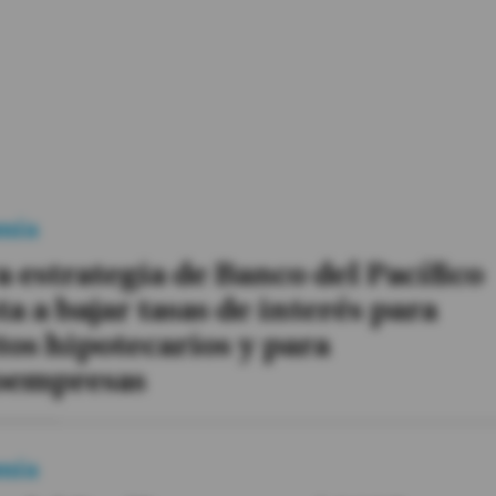
mía
 estrategia de Banco del Pacífico
a a bajar tasas de interés para
tos hipotecarios y para
oempresas
mía