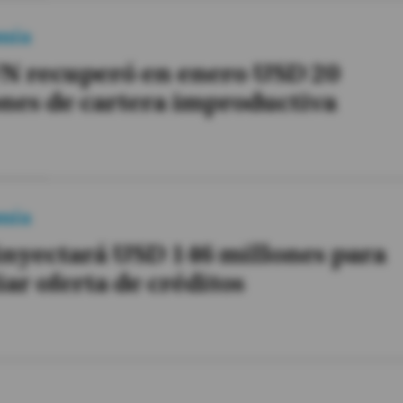
mía
FN recuperó en enero USD 20
nes de cartera improductiva
mía
nyectará USD 146 millones para
ar oferta de créditos