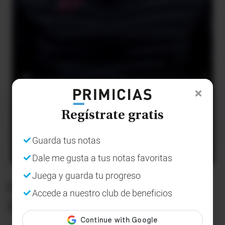
Regístrate gratis
Guarda tus notas
Dale me gusta a tus notas favoritas
Juega y guarda tu progreso
Es decir, ¿el objetivo es pelear la
Accede a nuestro club de beneficios
general del Tour?