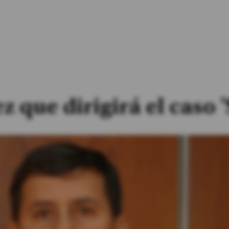
ez que dirigirá el caso