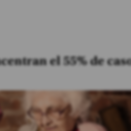
centran el 55% de cas