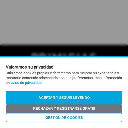
Valoramos su privacidad
Utilizamos cookies propias y de terceros para mejorar su experiencia y
mostrarle contenido relacionado con sus preferencias, más información
en
aviso de privacidad
.
Quiénes somos
ACEPTAR Y SEGUIR LEYENDO
Regístrese a nuestra newsletter
RECHAZAR Y REGISTRARSE GRATIS
Sigue a Primicias en Google News
GESTIÓN DE COOKIES
#ElDeporteQueQueremos