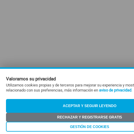
Valoramos su privacidad
Utilizamos cookies propias y de terceros para mejorar su experiencia y most
relacionado con sus preferencias, más información en
aviso de privacidad
.
ACEPTAR Y SEGUIR LEYENDO
RECHAZAR Y REGISTRARSE GRATIS
GESTIÓN DE COOKIES