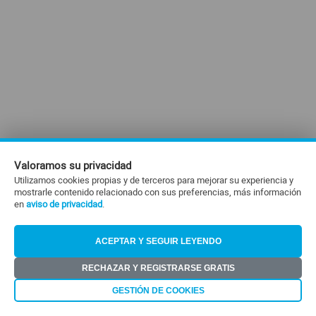
Valoramos su privacidad
Utilizamos cookies propias y de terceros para mejorar su experiencia y
mostrarle contenido relacionado con sus preferencias, más información
en
aviso de privacidad
.
ACEPTAR Y SEGUIR LEYENDO
RECHAZAR Y REGISTRARSE GRATIS
GESTIÓN DE COOKIES