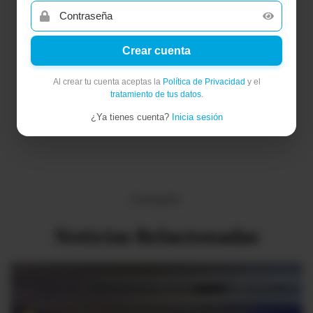
Crear cuenta
Al crear tu cuenta aceptas la
Política de Privacidad
y el
tratamiento de tus datos
.
¿Ya tienes cuenta?
Inicia sesión
Compartir:
Noticias Relacionadas