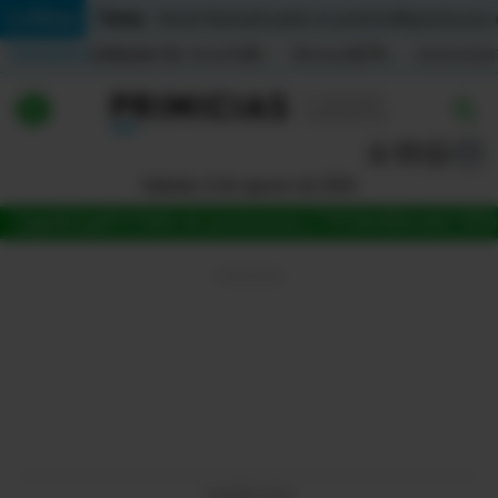
Temas:
Lo Último
Daniel Noboa
Ecuador en positivo
Migrantes por
Indicadores
Inflación (%)
Anual
1,65
Mensual
0,79
Acumulada
▲
▲
Lo Último
|
|
Política
Sábado, 8 de agosto de 2026
Jugada
LigaPro
Tabla de posiciones
La Tri
Fútbol
Mundial 2026
Economia
Seguridad
Quito
Guayaquil
Jugada
LIGAPRO 2026