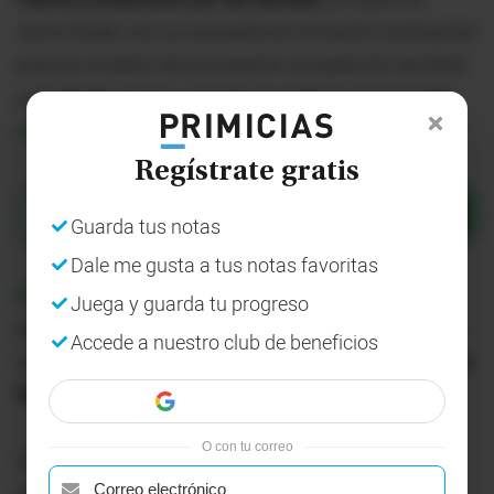
como titular con su escuadra en el evento continental
pues en el debut de la presente competición también
jugó desde el inicio, durante
la victoria por 3-0 ante
el Salzburgo de Austria.
Regístrate gratis
Enviar
Guarda tus notas
Dale me gusta a tus notas favoritas
El Sparta Praga
comenzó abajo en el marcador
Juega y guarda tu progreso
debido a que los locales se pusieron en ventaja a los
Accede a nuestro club de beneficios
siete minutos luego de un tanto conseguido por
Enzo
Millot.
O con tu correo
Sin embargo, los
visitantes adelantaron líneas
y