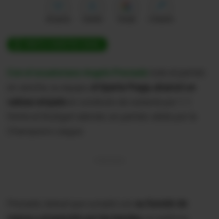
Me gusta
Guardar
Google
Compartir
ÚNETE A NUESTRO CANAL
Con el ecuatoriano Angelo Preciado
todo el partido
en cancha, su equipo,
el Sparta Praga, alcanzó un
valioso empate
en condición de visitante por 1-1
frente al Stuttgart alemán, en partido válido por la
Champions League.
Preciado, lateral que cumplió con
su función de
marca y proyección por las bandas,
se reafirma