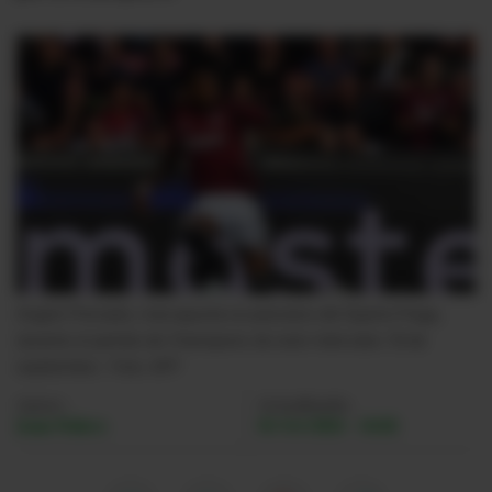
Videos
Activar Notificaciones
Desactivar Notificaciones
Angelo Preciado, marcapunta ecuatoriano del Sparta Praga,
durante el partido de Champions de este miércoles 18 de
septiembre.
- Foto
AFP
Autor:
Actualizada:
Juan Núñez
01 Oct 2024 - 16:02