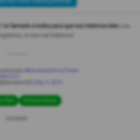
ICIAS como fuente preferida
ce "un llamado a todos para que nos tratemos bien
, nos
nigremos, ni nos mal tratemos".
rcelonistas
#BarcelonaSomosTodos
1NGkHZ2V
(@BarcelonaSC)
May 9, 2025
er Plate
#Antonio Alvarez
Compartir: