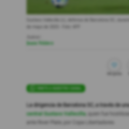
Gustavo Vallecilla (c), defensa de Barcelona SC, durant
de mayo de 2025.
- Foto
AFP
Autor:
Juan Núñez
Me gusta
ÚNETE A NUESTRO CANAL
La dirigencia de Barcelona SC, a través de u
central Gustavo Vallecilla
, quien fue hostiliz
ante River Plate, por Copa Libertadores.