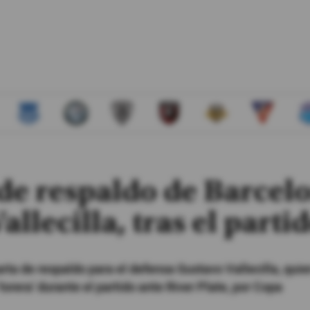
a de respaldo de Barcel
llecilla, tras el parti
rta de respaldo para el defensa Gustavo Vallecilla, quie
torera' durante el partido ante River Plate, por Copa