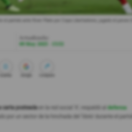
e el partido ante River Plate por Copa Libertadores, jugado el jueves 
Actualizada:
09 May 2025 - 15:52
Guardar
Google
Compartir
na carta posteada
en la red social 'X', respaldó al
defensa
ado por un sector de la hinchada del 'Ídolo' durante el parti