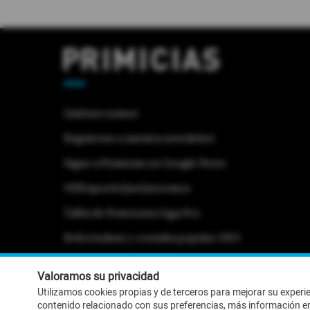
Quiénes somos
Regístrese a nuestra newsletter
Sigue a Primicias en Google News
#ElDeporteQueQueremos
Tabla de Posiciones Liga Pro
Referéndum y consulta popular 2025
Activar Notificaciones
Desactivar Notificaciones
Valoramos su privacidad
Utilizamos cookies propias y de terceros para mejorar su experi
contenido relacionado con sus preferencias, más información e