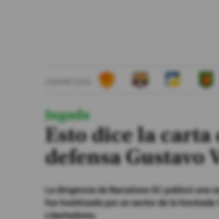
#ElDeporteQueQueremos
Sociedad
Trending
LIGAPRO 2026
Ciencia y Tecnología
Firmas
Jugada
Internacional
Esto dice la cart
Gestión Digital
defensa Gustavo Va
Especiales
Podcast
La dirigencia de Barcelona SC publicó una ca
Juegos
fue hostilizado por un sector de la hinchada '
Libertadores.