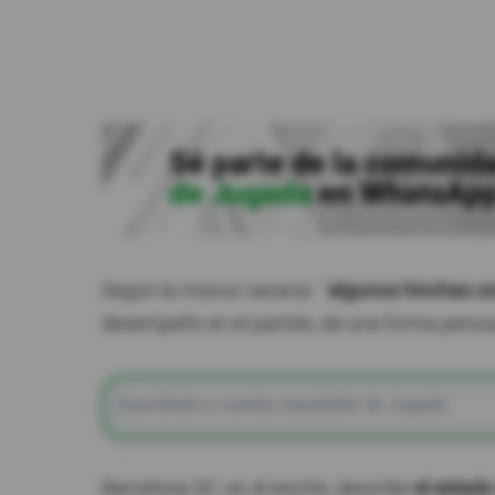
Según la misiva 'canaria': "
algunos hinchas co
desempeño en el partido, de una forma penosa
Barcelona SC, en el escrito, describe
el estado 