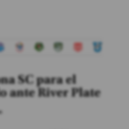
ona SC para el
do ante River Plate
n