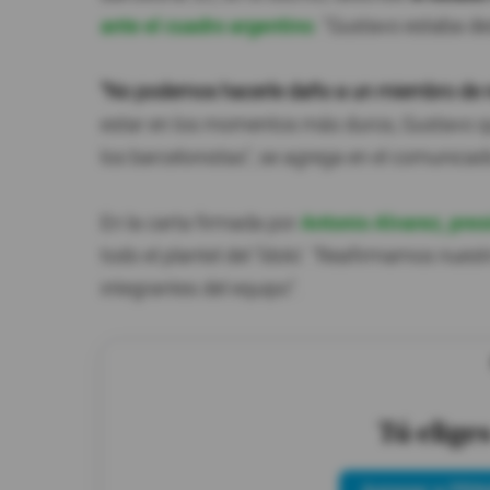
ante el cuadro argentino
. "Gustavo estaba des
"No podemos hacerle daño a un miembro de n
estar en los momentos más duros, Gustavo qu
los barcelonistas", se agrega en el comunica
En la carta firmada por
Antonio Alvarez, pre
todo el plantel del 'Ídolo'. "Reafirmamos nuestr
integrantes del equipo".
Tú elige