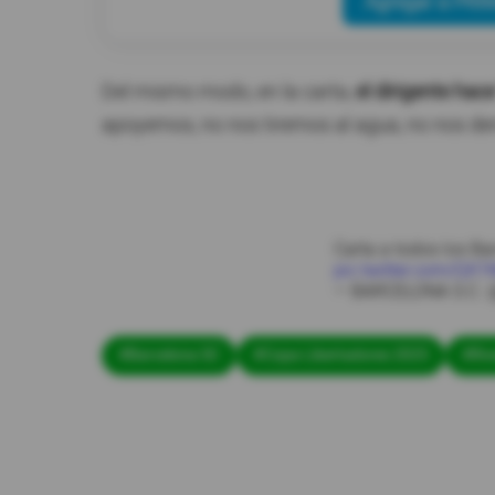
Agregar a PRIM
Del mismo modo, en la carta,
el dirigente ha
apoyemos, no nos tiremos al agua, no nos de
Carta a todos los Ba
pic.twitter.com/QX
— BARCELONA S.C. 
#Barcelona SC
#Copa Libertadores 2025
#Riv