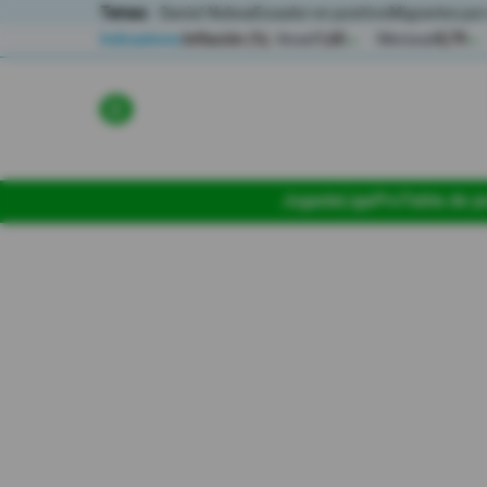
Temas:
Daniel Noboa
Ecuador en positivo
Migrantes por
Indicadores
Inflación (%)
Anual
1,65
Mensual
0,79
▲
▲
Lo Último
Política
Jugada
LigaPro
Tabla de p
Economia
Seguridad
Quito
Guayaquil
Jugada