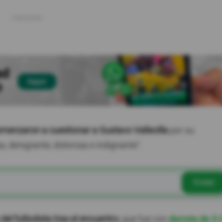
menzaron a cuestionar a Gustavo Vallecilla
por su
, denigrante, dolorosa e indignante".
Enviar
del futbolista tras el encuentro
, que fue con
derrota de 3-