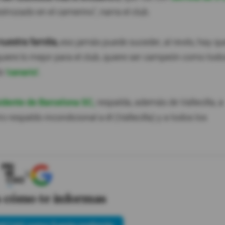
trozado en el camerino", narra el club.
uestra familia,
eso jamás puede suceder, al revés, hay qu
iere lo mejor para el club, quiere ser campeón como tod
do
'canario'.
sidente de Barcelona SC,
respalda, además de Vallecilla, a
o respaldo incondicional a él (Vallecilla) y a todos los
X
s cómo te informas