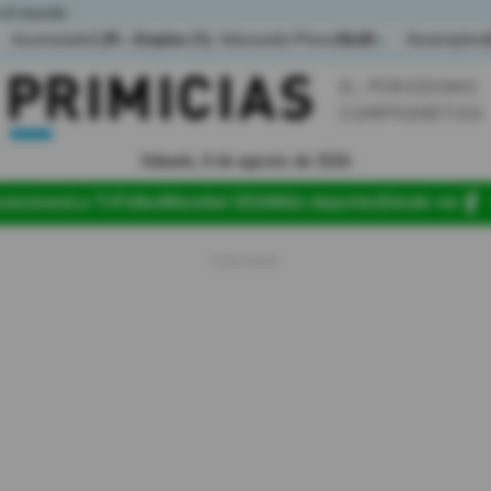
 el mundo
Acumulada
1,39
Empleo (%)
Adecuado/Pleno
36,60
Desempleo
▲
▲
Sábado, 8 de agosto de 2026
osiciones
La Tri
Fútbol
Mundial 2026
Más deportes
Dónde ver