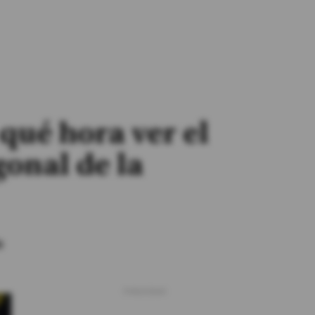
qué hora ver el
gonal de la
o