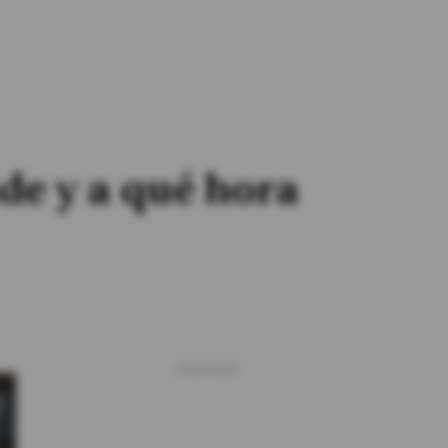
de y a qué hora