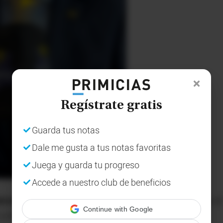
Regístrate gratis
Guarda tus notas
Dale me gusta a tus notas favoritas
Juega y guarda tu progreso
Accede a nuestro club de beneficios
ianza en Ecuador
y lo hacemos con el color que nos une, el
 el Banco Pichincha para llevar alegría a millones de