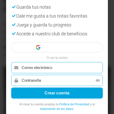
Un nuevo equipo y retos en
Guarda tus notas
Latinoamérica
Dale me gusta a tus notas favoritas
En las primeras semanas de 2025, la pedalista
Juega y guarda tu progreso
tricolor corrió con el equipo ecuatoriano Liv Cycling
Accede a nuestro club de beneficios
Toscana, con el cual se coronó
campeona nacional
de contrarreloj
y terminó tercera en la prueba de
ruta.
O con tu correo
Crear cuenta
Al crear tu cuenta aceptas la
Política de Privacidad
y el
tratamiento de tus datos
.