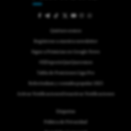
Quiénes somos
Regístrese a nuestra newsletter
Sigue a Primicias en Google News
#ElDeporteQueQueremos
Tabla de Posiciones Liga Pro
Referéndum y consulta popular 2025
Activar Notificaciones
Desactivar Notificaciones
Etiquetas
Politica de Privacidad