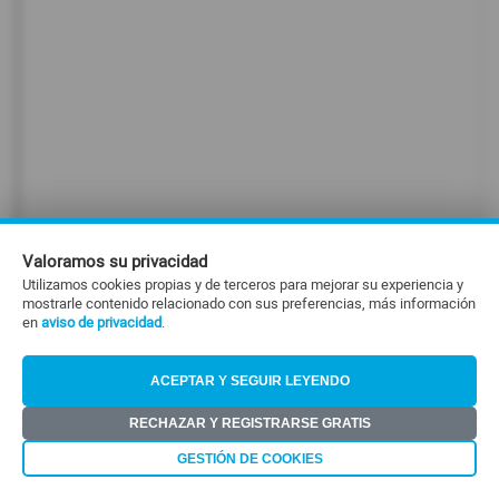
Valoramos su privacidad
Utilizamos cookies propias y de terceros para mejorar su experiencia y
mostrarle contenido relacionado con sus preferencias, más información
en
aviso de privacidad
.
ACEPTAR Y SEGUIR LEYENDO
RECHAZAR Y REGISTRARSE GRATIS
GESTIÓN DE COOKIES