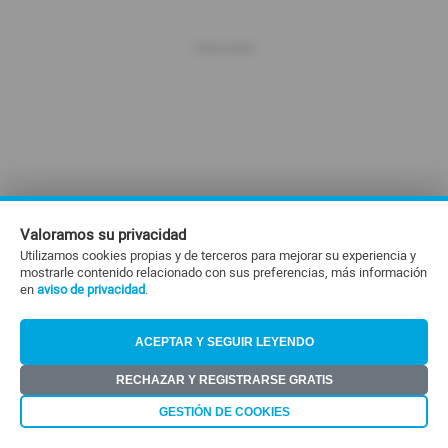
Valoramos su privacidad
Utilizamos cookies propias y de terceros para mejorar su experiencia y
mostrarle contenido relacionado con sus preferencias, más información
en
aviso de privacidad
.
ACEPTAR Y SEGUIR LEYENDO
RECHAZAR Y REGISTRARSE GRATIS
GESTIÓN DE COOKIES