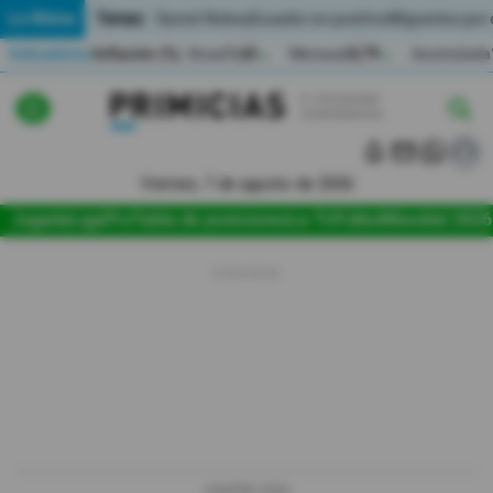
Temas:
Lo Último
Daniel Noboa
Ecuador en positivo
Migrantes por
Indicadores
Inflación (%)
Anual
1,65
Mensual
0,79
Acumulada
▲
▲
Lo Último
|
|
Política
Viernes, 7 de agosto de 2026
Jugada
LigaPro
Tabla de posiciones
La Tri
Fútbol
Mundial 2026
Economia
Seguridad
Quito
Guayaquil
Jugada
LIGAPRO 2026