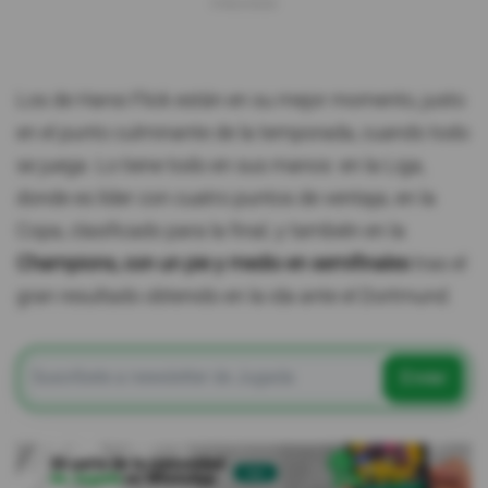
Los de Hansi Flick están en su mejor momento, justo
en el punto culminante de la temporada, cuando todo
se juega. Lo tiene todo en sus manos: en la Liga,
donde es líder con cuatro puntos de ventaja; en la
Copa, clasificado para la final; y también en la
Champions, con un pie y medio en semifinales
tras el
gran resultado obtenido en la ida ante el Dortmund.
Enviar