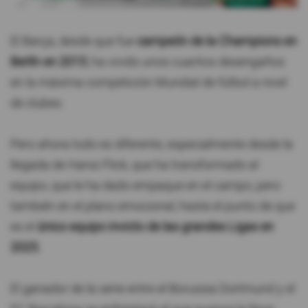
El Barça, desde que fue
campeón de la Champions en
Berlín en 2015
, ha vivido unos cuantos desengaños
en la máxima competición Mundial de fútbol a nivel
de clubes.
Pero ahora todo es diferente, especialmente desde la
llegada de Hansi Flick, que ha transformado al
equipo, que le ha dado empaque en el campo, pero
también en el plano emocional, hasta el punto de que
es el
único equipo invicto de las grandes Ligas en
2025.
El ganador de la serie entre el Borussia Dortmund y el