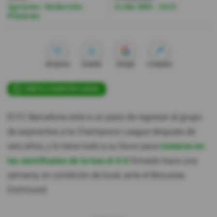
Agencias / Redacción
14 Abr 2025 - 14:13
Primicias
Me gusta
Guardar
Google
Compartir
ÚNETE A NUESTRO CANAL
El FC Barcelona está a un paso de regresar al grupo
de aspirantes a la Champions League después de
seis años, y lo tiene todo a su favor para
meterse en
las semifinales de la tras el 4-0
firmado hace una
semana, en condición de local, ante el Borussia
Dortmund.