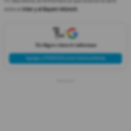
FC Barcelona se enfrentará al que avance la llave
entre el
Inter y el Bayern Múnich.
X
Tú eliges cómo te informas
Agregar a PRIMICIAS como fuente preferida