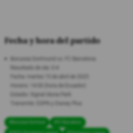
Fecha y hora del partido
Borussia Dortmund vs. FC Barcelona
​Resultado de ida: 0-4
Fecha: martes 15 de abril de 2025
​​Horario: 14:00 (hora de Ecuador)
​​Estadio: Signal Iduna Park
​​Transmite: ESPN y Disney Plus
#Borussia Dortmud
#FC Barcelona
#UEFA Champions League
#Champions League