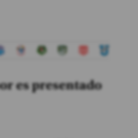
bor es presentado