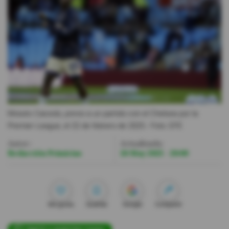
Videos
Activar Notificaciones
Desactivar Notificaciones
Moisés Caicedo, previo a un partido con el Chelsea por la
Premier League, el 22 de febrero de 2025.
- Foto
EFE
Autor:
Actualizada:
Redacción Primicias
26 May 2025 - 20:00
Me gusta
Guardar
Google
Compartir