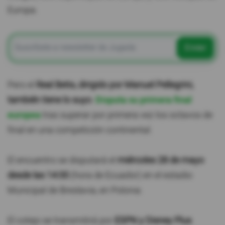
Europa.
Enviar
Pero el
Real Betis, dirigido por Manuel Pellegrini,
también tiene lo suyo
.
Disputa su primera final
europea
tras superar por primera vez los octavos de
final en una competición continental.
El encuentro se disputará el
miércoles 28 de mayo
desde las 14:00
(hora de Ecuador) en el estadio
Municipal de Breslavia, en Polonia.
El cotejo se transmitirá por
ESPN y Disney Plus
.