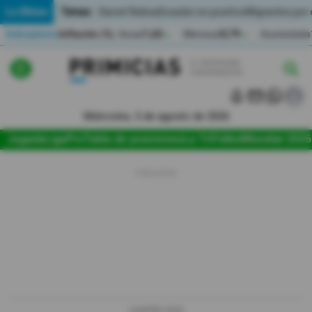
Temas:
Lo Último
Daniel Noboa
Ecuador en positivo
Migrantes por
Indicadores
Inflación (%)
Anual
1,65
Mensual
0,79
Acumulada
▲
▲
Lo Último
|
|
Política
Miércoles, 5 de agosto de 2026
Jugada
LigaPro
Tabla de posiciones
La Tri
Fútbol
Mundial 2026
Economia
Seguridad
Quito
Guayaquil
Jugada
LIGAPRO 2026