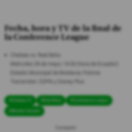
Fecha, hora y TV de la final de
la Conference League
Chelsea vs. Real Betis
​​​​​Miércoles 28 de mayo, 14:00 (hora de Ecuador)
​Estadio Municipal de Breslavia, Polonia
​​​​​​Transmiten: ESPN y Disney Plus
#Chelsea FC
#Real Betis
#Conference League
#Moisés Caicedo
Compartir: