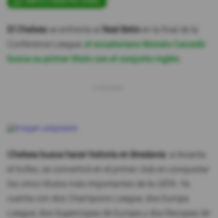
ÚNETE A NUESTRO CANAL
El Chelsea
se enfrenta al
Real Betis
en la final de la
Conference League,
el ecuatoriano Moisés Caicedo
busca su primer título con el conjunto inglés.
Chelsea busca hacer historia en Breslavia
: si levanta
el trofeo, se convertirá en el primer club en conquistar
los cinco títulos más importantes de la UEFA. Ya
cuenta con dos Champions League, dos Europa
League, dos Supercopas de Europa y dos Recopas de