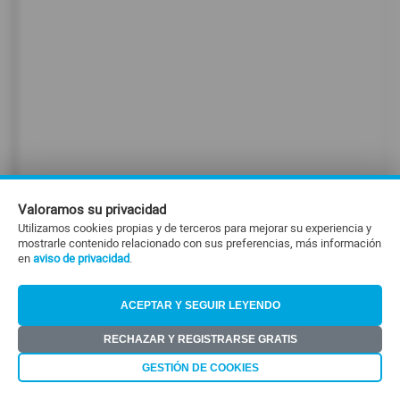
Valoramos su privacidad
Utilizamos cookies propias y de terceros para mejorar su experiencia y
mostrarle contenido relacionado con sus preferencias, más información
en
aviso de privacidad
.
ACEPTAR Y SEGUIR LEYENDO
RECHAZAR Y REGISTRARSE GRATIS
GESTIÓN DE COOKIES