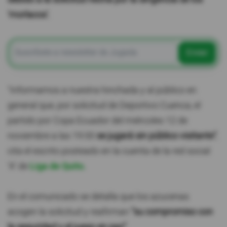
'morlacos'.
Enviar
"Informamos a nuestra hinchada y al público en
general que, por solicitud de Deportivo Cuenca, el
partido por Copa Ecuador del miércoles 12 de
noviembre a las 19:00
se jugará sin público visitante"
,
cita el escrito posteado en la cuenta de la red social
'X' de
Liga de Quito.
En el comunicado se detalla que los azucenas
acogen la solicitud y reafirman
"su compromiso con