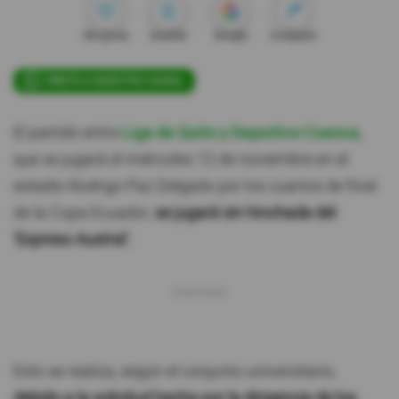
Me gusta
Guardar
Google
Compartir
ÚNETE A NUESTRO CANAL
El partido entre
Liga de Quito y Deportivo Cuenca,
que se jugará el miércoles 12 de noviembre en el
estadio Rodrigo Paz Delgado por los cuartos de final
de la Copa Ecuador,
se jugará sin hinchada del
'Expreso Austral'.
Esto se realiza, según el conjunto universitario,
debido a la solicitud hecha por la dirigencia de los