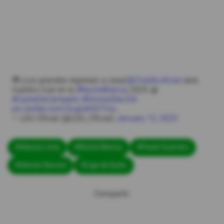
🥹 ¡Los grandes regresan a casa!
@ClubALoficial
será
nuestro rival en la
#NocheBlanca
2025 🤝
#CastaDeCampeón
#GloriasDeLIGA
pic.twitter.com/2ugQASVTmu
— LDU Oficial (@LDU_Oficial)
January 12, 2025
#Alianza Lima
#Noche Blanca
#Paolo Guerrero
#Hernán Barcos
#Liga de Quito
Compartir: