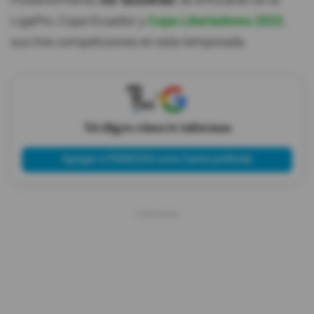
Posteriormente,
los 'azucenas'
se enfocarán en la
LigaPro, Copa Ecuador y
Copa Libertadores 2025
,
sus tres competiciones en esta temporada.
X
Tú eliges cómo te informas
Agregar a PRIMICIAS como fuente preferida