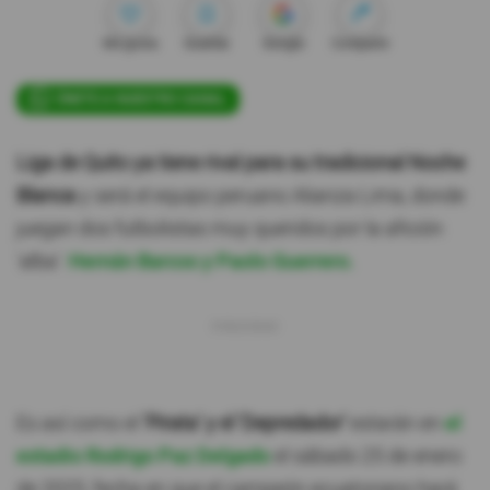
Me gusta
Guardar
Google
Compartir
ÚNETE A NUESTRO CANAL
Liga de Quito ya tiene rival para su tradicional Noche
Blanca
y será el equipo peruano Alianza Lima, donde
juegan dos futbolistas muy queridos por la afición
'alba':
Hernán Barcos y Paolo Guerrero.
Es así como el
'Pirata' y el 'Depredador'
estarán en
el
estadio Rodrigo Paz Delgado
el sábado 25 de enero
de 2025, fecha en que el campeón ecuatoriano hará