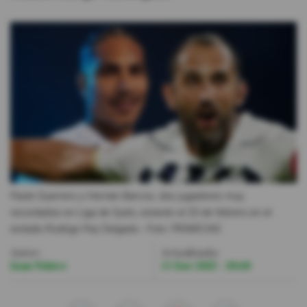
Videos
Activar Notificaciones
Desactivar Notificaciones
Paolo Guerrero y Hernán Barcos, dos jugadores muy
recordados en Liga de Quito, estarán el 25 de febrero en el
estadio Rodrigo Paz Delgado.
- Foto
PRIMICIAS
Autor:
Actualizada:
Juan Núñez
11 Ene 2025 - 20:48