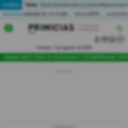
Temas:
Lo Último
Daniel Noboa
Ecuador en positivo
Migrantes por
Indicadores
Inflación (%)
Anual
1,65
Mensual
0,79
Acumulada
▲
▲
Lo Último
|
|
Política
Viernes, 7 de agosto de 2026
Jugada
LigaPro
Tabla de posiciones
La Tri
Fútbol
Mundial 2026
Economia
Seguridad
Quito
Guayaquil
Jugada
LIGAPRO 2026