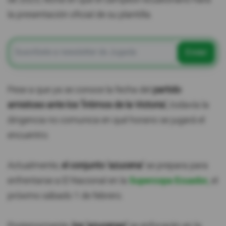
la presentación oficial de su plantilla.
Enviar
Pese a que ya se conoce la fecha del
partido
amistoso ante los 'Íntimos de la Victoria',
todavía la
dirigencia no comunica en qué horario se jugará el
encuentro.
Actualmente,
el conjunto 'azucena'
se prepara para
enfrentarse a El Nacional en la
Supercopa Ecuador,
el
próximo sábado 1 de febrero.