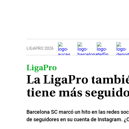
#ElDeporteQueQueremos
Sociedad
Trending
LIGAPRO 2026
Ciencia y Tecnología
Firmas
LigaPro
Internacional
La LigaPro tambié
Gestión Digital
tiene más seguid
Especiales
Podcast
Barcelona SC marcó un hito en las redes soci
Juegos
de seguidores en su cuenta de Instagram. ¿C