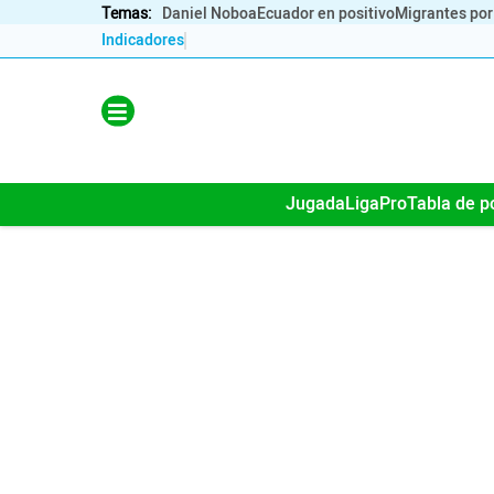
Temas:
Daniel Noboa
Ecuador en positivo
Migrantes por
Indicadores
Lo Último
Política
Jugada
LigaPro
Tabla de p
Economia
Seguridad
Quito
Guayaquil
Jugada