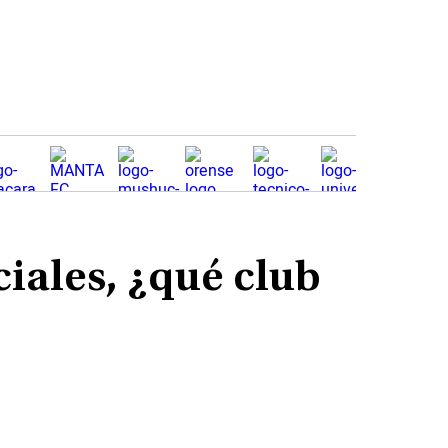
iales, ¿qué club
n