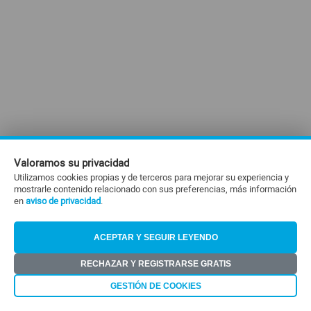
Valoramos su privacidad
Utilizamos cookies propias y de terceros para mejorar su experiencia y
mostrarle contenido relacionado con sus preferencias, más información
en
aviso de privacidad
.
ACEPTAR Y SEGUIR LEYENDO
RECHAZAR Y REGISTRARSE GRATIS
Quiénes somos
GESTIÓN DE COOKIES
Regístrese a nuestra newsletter