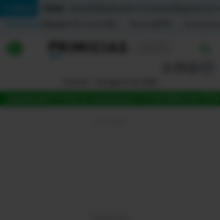
Temas:
Lo Último
Daniel Noboa
Ecuador en positivo
Migrantes por
Indicadores
Inflación (%)
Anual
1,65
Mensual
0,79
Acumulada
▲
▲
Lo Último
|
|
Política
Viernes, 7 de agosto de 2026
Jugada
LigaPro
Tabla de posiciones
La Tri
Fútbol
Mundial 2026
Economia
Seguridad
Quito
Guayaquil
Jugada
LIGAPRO 2026