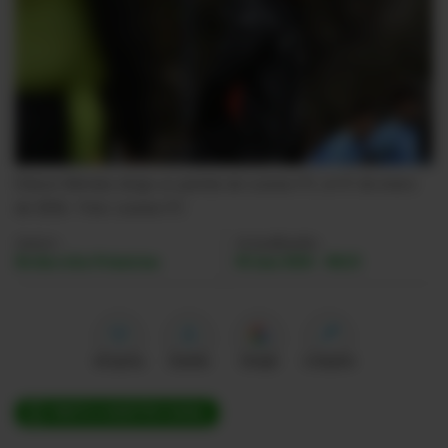
Videos
Activar Notificaciones
Desactivar Notificaciones
Édison Méndez dirige un partido de Leones FC, el 31 de enero
de 2026.
- Foto
Leones FC
Autor:
Actualizada:
Redacción Primicias
05 Jun 2026 - 08:25
Me gusta
Guardar
Google
Compartir
ÚNETE A NUESTRO CANAL