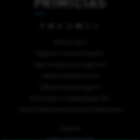
Quiénes somos
Regístrese a nuestra newsletter
Sigue a Primicias en Google News
#ElDeporteQueQueremos
Tabla de Posiciones Liga Pro
Referéndum y consulta popular 2025
Activar Notificaciones
Desactivar Notificaciones
Etiquetas