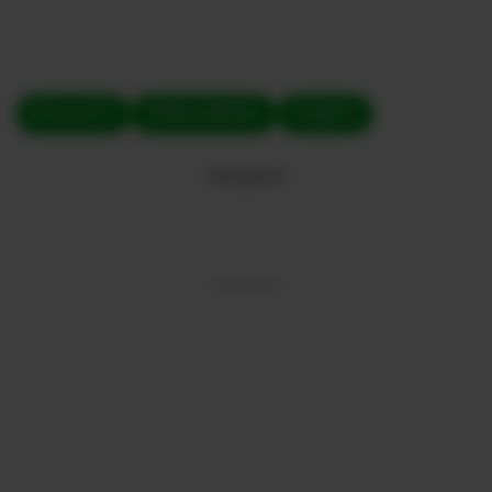
#Leones FC
#Édison Méndez
#LigaPro
Compartir: