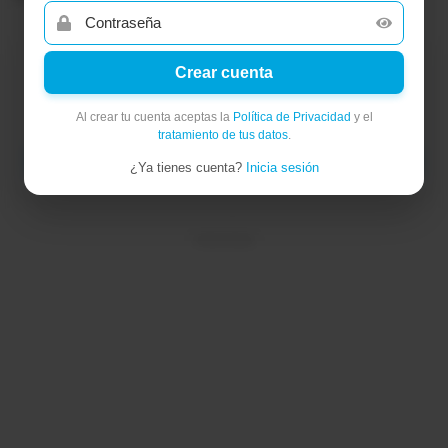
X
Crear cuenta
Tú eliges cómo te informas
Al crear tu cuenta aceptas la
Política de Privacidad
y el
tratamiento de tus datos
.
Agregar a PRIMICIAS como fuente preferida
¿Ya tienes cuenta?
Inicia sesión