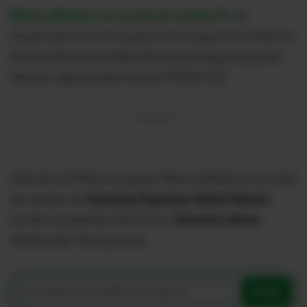
Édison Méndez no va más en Leones FC
. El
ecuatoriano no continuará en su cargo como director
técnico del club imbabureño para la segunda parte
del año, según pudo conocer PRIMICIAS.
Además de Kinito, el equipo 'felino' también anunciará
las salidas de
Giovanny Espinoza, Néicer Reasco
(ambos asistentes técnicos) y
Giovanny Ibarra
(preparador de arqueros).
Enviar