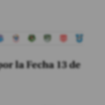
por la Fecha 13 de